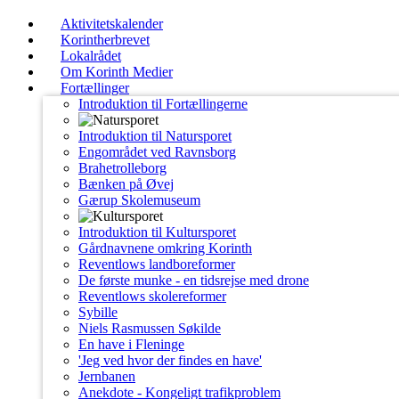
Aktivitetskalender
Korintherbrevet
Lokalrådet
Om Korinth Medier
Fortællinger
Introduktion til Fortællingerne
Introduktion til Natursporet
Engområdet ved Ravnsborg
Brahetrolleborg
Bænken på Øvej
Gærup Skolemuseum
Introduktion til Kultursporet
Gårdnavnene omkring Korinth
Reventlows landboreformer
De første munke - en tidsrejse med drone
Reventlows skolereformer
Sybille
Niels Rasmussen Søkilde
En have i Fleninge
'Jeg ved hvor der findes en have'
Jernbanen
Anekdote - Kongeligt trafikproblem