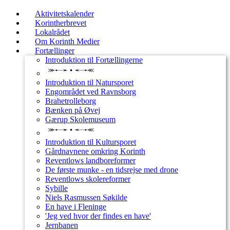
Aktivitetskalender
Korintherbrevet
Lokalrådet
Om Korinth Medier
Fortællinger
Introduktion til Fortællingerne
Introduktion til Natursporet
Engområdet ved Ravnsborg
Brahetrolleborg
Bænken på Øvej
Gærup Skolemuseum
Introduktion til Kultursporet
Gårdnavnene omkring Korinth
Reventlows landboreformer
De første munke - en tidsrejse med drone
Reventlows skolereformer
Sybille
Niels Rasmussen Søkilde
En have i Fleninge
'Jeg ved hvor der findes en have'
Jernbanen