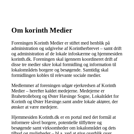
Om korinth Medier
Foreningen Korinth Medier er stiftet med henblik på
administration og udgivelse af Korintherbrevet – samt drift
og administration af de lokale infoskærme og hjemmesiden
korinth.dk. Foreningen skal igennem koordineret drift af
disse tre medier sikre lokal formidling og information til
lokalområdets borgere og besøgende. Samtidig skal
formidlingen kobles til relevante sociale medier.
Medlemmer af foreningen udgør ejerkredsen af Korinth
Medier – herefter kaldet medejerne. Medejerne er
Brahetrolleborg og Øster Hæsinge Sogne, Lokalrådet for
Korinth og Øster Hæsinge.samt andre lokale aktører, der
ønsker at være medejere.
Hjemmesiden Korinth.dk er en portal med det formål at
informere såvel borgere, potentielle tilflyttere og
besøgende samt virksomheder om lokalområdet og dets
tilbud og muligheder – bl.a. ved at give overblik over